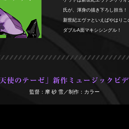
氏が、渾身の描き下ろし担当！
新世紀エヴァといえばやはりこ
ダブルA面マキシシングル！
監督：摩 砂 雪／制作：カラー