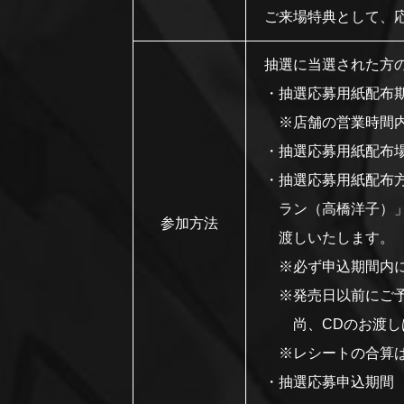
ご来場特典として、
抽選に当選された方
・抽選応募用紙配布期間 
※店舗の営業時間
・抽選応募用紙配布場所 E
・抽選応募用紙配布方法
ラン（高橋洋子）」
参加方法
渡しいたします。
※必ず申込期間内に
※発売日以前にご
尚、CDのお渡し
※レシートの合算
・抽選応募申込期間 20