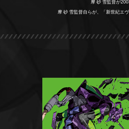
摩 砂 雪監督が2
摩 砂 雪監督自らが、「新世紀エ