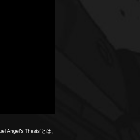
l Angel's Thesis”とは、