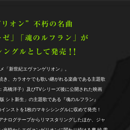
“新世紀エヴァンゲ
ニメ「新世紀エヴァンゲリオン」。
続き、カラオケでも歌い継がれる楽曲である主題歌
：高橋洋子）及びTVシリーズ後に公開された映画
場版 シト新生」の主題歌である『魂のルフラン』
のインストを1枚のマキシシングルに収めて発売！
アナログテープからリマスタリングしたほか、ジャ
ン当時からエヴァンゲリオンに関わり続ける摩 砂 雪