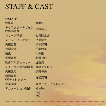
>>STAFF
総監督
逢瀬祭
キャラクターデザイン
小林利充
総作画監督
シリーズ構成
金月龍之介
チーフディレクター
平尾隆之
美術監督
根本邦明
色彩設計
千葉絵美
編集
今井剛
音響監督
明田川仁
制作プロデューサー
近藤光
レイアウト総作画監督
高橋タクロヲ
美術設定
成田偉保
撮影監督
柳沢宏明
CGディレクター
音楽制作
スターチャイルドレコード
アニメーション制作
ufotable
flag
feel.