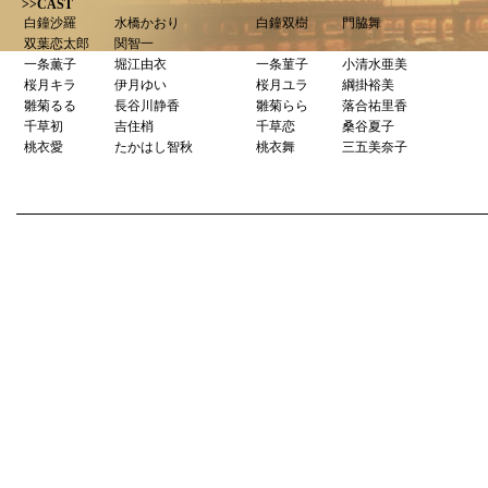
>>CAST
白鐘沙羅
水橋かおり
白鐘双樹
門脇舞
双葉恋太郎
関智一
一条薫子
堀江由衣
一条菫子
小清水亜美
桜月キラ
伊月ゆい
桜月ユラ
綱掛裕美
雛菊るる
長谷川静香
雛菊らら
落合祐里香
千草初
吉住梢
千草恋
桑谷夏子
桃衣愛
たかはし智秋
桃衣舞
三五美奈子