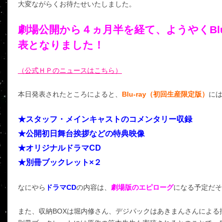
大変ながらくお待たせいたしました。
劇場公開から４ヵ月半を経て、ようやくBlu-
表となりました！
（公式ＨＰのニュースはこちら）
本日発表されたところによると、
Blu-ray（初回生産限定版）
に
★スタッフ・メインキャストのコメンタリー収録
★公開初日舞台挨拶などの特典映像
★オリジナルドラマCD
★別冊ブックレット×２
なにやら
ドラマCD
の内容は、
劇場版のエピローグ
になる予定だそ
また、収納BOXは堀内修さん、デジパックはあきまんさんによる