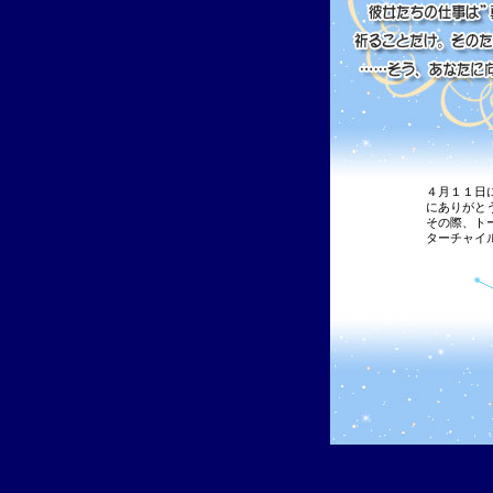
４月１１日
にありがと
その際、ト
ターチャイ