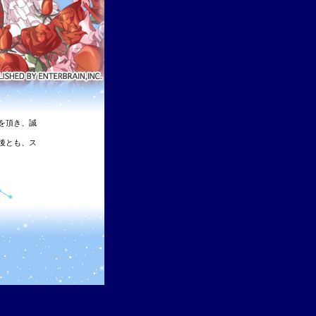
を頂き、誠
後とも、ス