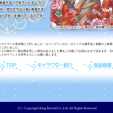
にゲーマーズ本店様にて行いました「ルーンプリンセス」のトーク＆握手会に多数のご来場
うございました。
ークの部分で一部お聞き苦しい部分がありました事をこの場にてお詫びさせて頂きます。今
ルドのイベントを何卒よろしくお願い致します。
（C）Copyright King Record.Co.,Ltd. All Rights Reserved.