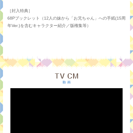
［封入特典］
68Pブックレット（12人の妹から「お兄ちゃん」への手紙(15周
年Ver.)を含むキャラクター紹介／版権集等）