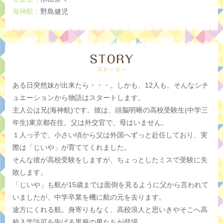
海神航：
野島健児
ある日突然妹が出来たら・・・。しかも、12人も。そんなシチ
ュエーションから物語はスタートします。
主人公は兄(海神航)です。彼は、頭脳明晰の高校受験生(中学三
年生)東京都在住。父は外交官で、母はいません。
１人っ子で、小さい頃から父は外国へずっと赴任しており、実
際は「じいや」が育ててくれました。
そんな彼が高校受験をしますが、ちょっとしたミスで受験に失
敗します。
「じいや」も航が15歳までは面倒を見るように父から言われて
いましたが、中学卒業を機に航の元を去ります。
途方にくれる航。身寄りもなく、高校浪人と思いきやそこへ高
校入学許可を告げる黒服の男たちが登場。