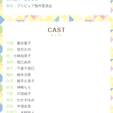
製作：
プリピュア製作委員会
可憐：
桑谷夏子
花穂：
望月久代
衛：
小林由美子
咲耶：
堀江由衣
雛子：
千葉千恵巳
鞠絵：
柚木涼香
白雪：
横手久美子
鈴凛：
神崎ちろ
千影：
川澄綾子
春歌：
かかずゆみ
四葉：
半場友恵
亞里亞：
水樹奈々