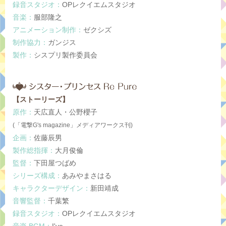
録音スタジオ：
OPレクイエムスタジオ
音楽：
服部隆之
アニメーション制作：
ゼクシズ
制作協力：
ガンジス
製作：
シスプリ製作委員会
【ストーリーズ】
原作：
天広直人・公野櫻子
(「電撃G's magazine」メディアワークス刊)
企画：
佐藤辰男
製作総指揮：
大月俊倫
監督：
下田屋つばめ
シリーズ構成：
あみやまさはる
キャラクターデザイン：
新田靖成
音響監督：
千葉繁
録音スタジオ：
OPレクイエムスタジオ
音楽 BGM：
I've