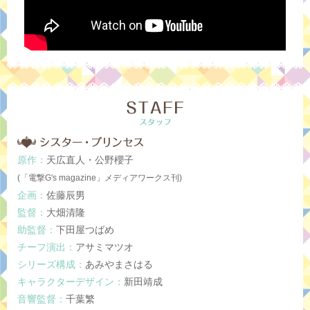
原作：
天広直人・公野櫻子
(「電撃G's magazine」メディアワークス刊)
企画：
佐藤辰男
監督：
大畑清隆
助監督：
下田屋つばめ
チーフ演出：
アサミマツオ
シリーズ構成：
あみやまさはる
キャラクターデザイン：
新田靖成
音響監督：
千葉繁