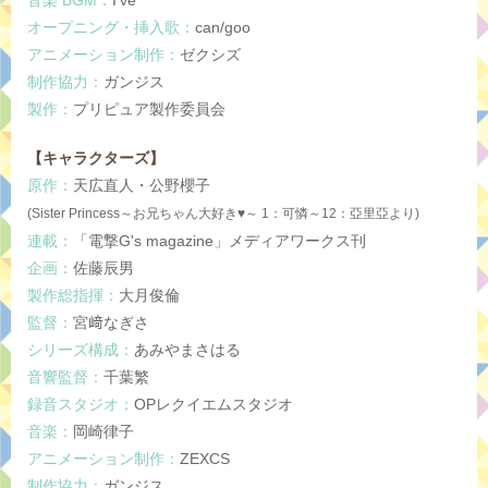
オープニング・挿入歌：
can/goo
アニメーション制作：
ゼクシズ
制作協力：
ガンジス
製作：
プリピュア製作委員会
【キャラクターズ】
原作：
天広直人・公野櫻子
(Sister Princess～お兄ちゃん大好き♥～ 1：可憐～12：亞里亞より)
連載：
「電撃G's magazine」メディアワークス刊
企画：
佐藤辰男
製作総指揮：
大月俊倫
監督：
宮﨑なぎさ
シリーズ構成：
あみやまさはる
音響監督：
千葉繁
録音スタジオ：
OPレクイエムスタジオ
音楽：
岡崎律子
アニメーション制作：
ZEXCS
制作協力：
ガンジス