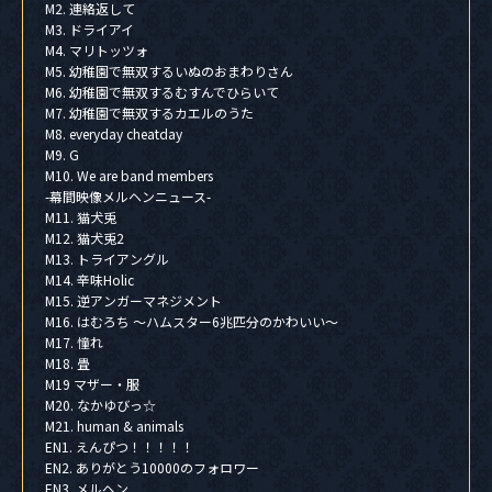
M2. 連絡返して
M3. ドライアイ
M4. マリトッツォ
M5. 幼稚園で無双するいぬのおまわりさん
M6. 幼稚園で無双するむすんでひらいて
M7. 幼稚園で無双するカエルのうた
M8. everyday cheatday
M9. G
M10. We are band members
-幕間映像メルヘンニュース-
M11. 猫犬兎
M12. 猫犬兎2
M13. トライアングル
M14. 辛味Holic
M15. 逆アンガーマネジメント
M16. はむろち ～ハムスター6兆匹分のかわいい～
M17. 憧れ
M18. 畳
M19 マザー・服
M20. なかゆびっ☆
M21. human & animals
EN1. えんぴつ！！！！！
EN2. ありがとう10000のフォロワー
EN3. メルヘン