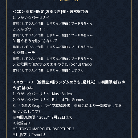
＜CD＞ ※初回限定[おゆうぎ]盤・通常盤共通
1. うがい☆パーリナイ
作詞：しずりん／作曲：しずりん／編曲：プードルちゃん
2. えんぴつ！！！！！
作詞：しずりん／作曲：しずりん／編曲：プードルちゃん
3. 着ぐるみを脱がさないで
作詞：しずりん／作曲：しずりん／編曲：プードルちゃん
4. 空想ビーチ
作詞：しずりん／作曲：しずりん／編曲：プードルちゃん
5. 幼稚園で無双するカエルのうた (bonus track)
作詞：しずりん／作曲：しずりん／編曲：しずりん
＜Mカード＞（絵柄全3種ランダムのうち1種封入）※初回限定[おゆ
うぎ]盤のみ
1. うがい☆パーリナイ -Music Video-
2. うがい☆パーリナイ -Behind The Scenes-
3. 「漆黒のZepp」ライブ本編映像（※都合により一部編集してお
届けいたします）
※初回DL期限：2028年7月22日まで
＜収録曲＞
M0. TOKYO MAERCHEN OVERTURE 2
M1. 脈アリ♡spirits!