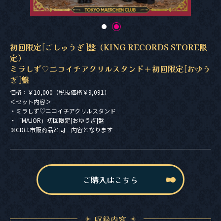
初回限定[ごしゅうぎ]盤（KING RECORDS STORE限
定）
ミラしず♡ニコイチアクリルスタンド＋初回限定[おゆう
ぎ]盤
価格：￥10,000（税抜価格￥9,091）
＜セット内容＞
・ミラしず♡ニコイチアクリルスタンド
・「MAJOR」初回限定[おゆうぎ]盤
※CDは市販商品と同一内容となります
ご購入はこちら
収録内容