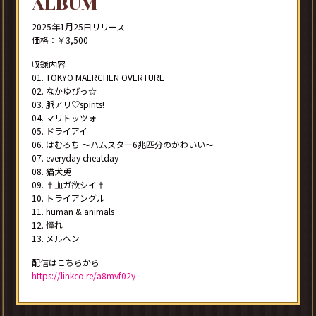
ALBUM
2025年1月25日リリース
価格：￥3,500
収録内容
01. TOKYO MAERCHEN OVERTURE
02. なかゆびっ☆
03. 脈アリ♡spirits!
04. マリトッツォ
05. ドライアイ
06. はむろち ～ハムスター6兆匹分のかわいい～
07. everyday cheatday
08. 猫犬兎
09. †血ガ欲シイ†
10. トライアングル
11. human & animals
12. 憧れ
13. メルヘン
配信はこちらから
https://linkco.re/a8mvf02y